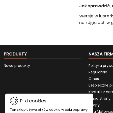
Jak sprawdzić, 
Wersje w luster
na zdjęciach w ga
PRODUKTY
NASZA FIR
Nowe produkty
Polityka pryw
Regulamin
O nas
Bezpieczne pł
Kontakt z na
Mapa strony
Pliki cookies
Sklepy
Ten sklep używa plików cookie w celu poprawy
Blog Motoryz