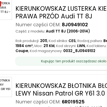
KIERUNKOWSKAZ LUSTERKA KI
PRAWA PRZÓD Audi TT 8J
Numer części OEM:
8J0949102
Część z modelu:
Audi TT 8J (2006-2014)
Rok produkcji:
2011
,
Kod silnika:
CES
,
Rodzaj paliwa:
B
1984 cm³
,
Moc:
211 KM
,
Kod skrzyni:
LWN
,
Kod lakieru:
Coupe
,
Kod magazynowy:
0032_8J0949102
Kupując ten produkt oszczędzasz około
KIERUNKOWSKAZ BŁOTNIKA BŁ
LEWY Nissan Patrol GR Y61 3.0
Numer części OEM:
6R019525