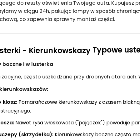
cego do reszty oświetlenia Twojego auta. Kupujesz pro
łamy w ciągu 24h, pakując lampy w sposób chroniący
uchową, co zapewnia sprawny montaż części.
Typowe uste
boczne i w lusterka
izacyjne, często uszkadzane przy drobnych otarciach. 
 kierunkowskazów:
 klosz:
Pomarańczowe kierunkowskazy z czasem blakną d
stracyjnego.
losza:
Nawet rysa włoskowata ("pajączek") powoduje paro
czepy (skrzydełka):
Kierunkowskazy boczne często mon