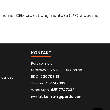
naj numer OEM oraz stronę montażu (L/P) widoczną
KONTAKT
Part sp. z o.o.
Stróżówka 126, 38-300 Gorlice
BDO:
000703181
płatności
Telefon:
517747332
WhatsApp:
48517747332
E-mail:
kontakt@partle.com