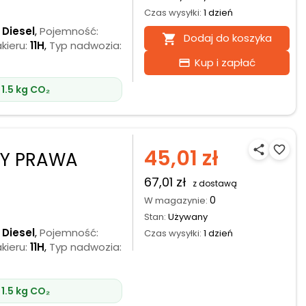
Czas wysyłki:
1 dzień
Diesel
,
Pojemność:
Dodaj do koszyka

kieru:
11H
,
Typ nadwozia:
Kup i zapłać
credit_card
1.5 kg CO₂
share
favorite_border
45,01 zł
WY PRAWA
67,01 zł
z dostawą
0
W magazynie:
Stan:
Używany
Diesel
,
Pojemność:
Czas wysyłki:
1 dzień
kieru:
11H
,
Typ nadwozia:
1.5 kg CO₂