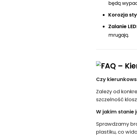
będą wypada
Korozja st
Zalanie LED
mrugają.
Czy kierunkows
Zależy od konkre
szczelność klos
W jakim stanie
Sprawdzamy brak
plastiku, co wid