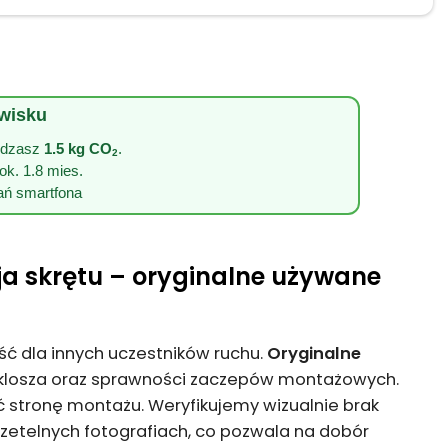
owisku
zędzasz
1.5 kg CO
.
2
 ok. 1.8 mies.
ań smartfona
a skrętu – oryginalne używane
ć dla innych uczestników ruchu.
Oryginalne
 klosza oraz sprawności zaczepów montażowych.
ć stronę montażu. Weryfikujemy wizualnie brak
rzetelnych fotografiach, co pozwala na dobór