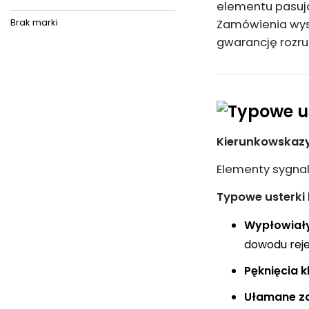
elementu pasują
Brak marki
Zamówienia wysy
gwarancję rozr
Kierunkowskazy 
Elementy sygnal
Typowe usterki
Wypłowiały
dowodu reje
Pęknięcia k
Ułamane za