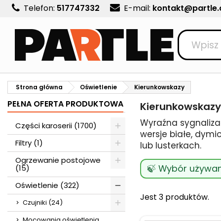
Telefon:
517747332
E-mail:
kontakt@partle
M
(
U
Z
add_circle_outline
((
Mu
Na
Strona główna
Oświetlenie
Kierunkowskazy
PEŁNA OFERTA PRODUKTOWA
Kierunkowskazy
Wyraźna sygnalizac
Części karoserii (1700)
wersje białe, dym
Filtry (1)
lub lusterkach.
Ogrzewanie postojowe
🍃 Wybór używan
(15)
Oświetlenie (322)
Jest 3 produktów.
Czujniki (24)
Mocowania oświetlenia