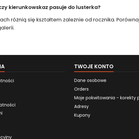
czy kierunkowskaz pasuje do lusterka?
kach różnią się kształtem zależnie od rocznika. Porów
lerii.
MA
TWOJE KONTO
Dane osobowe
atności
Orders
Moje pokwitowania - korekty 
atności
Adresy
mi
Kupony
acyjny