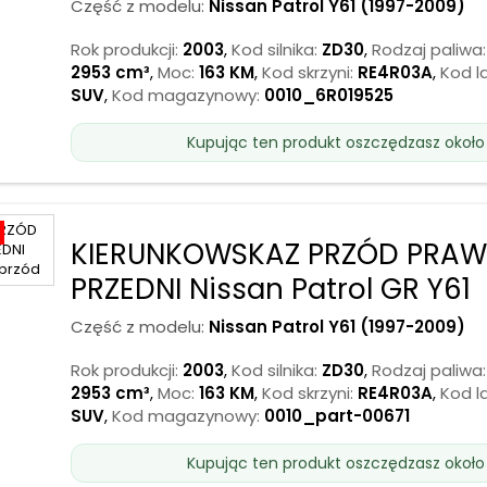
Część z modelu:
Nissan Patrol Y61 (1997-2009)
Rok produkcji:
2003
,
Kod silnika:
ZD30
,
Rodzaj paliwa:
2953 cm³
,
Moc:
163 KM
,
Kod skrzyni:
RE4R03A
,
Kod la
SUV
,
Kod magazynowy:
0010_6R019525
Kupując ten produkt oszczędzasz około
KIERUNKOWSKAZ PRZÓD PRA
PRZEDNI Nissan Patrol GR Y61
Część z modelu:
Nissan Patrol Y61 (1997-2009)
Rok produkcji:
2003
,
Kod silnika:
ZD30
,
Rodzaj paliwa:
2953 cm³
,
Moc:
163 KM
,
Kod skrzyni:
RE4R03A
,
Kod la
SUV
,
Kod magazynowy:
0010_part-00671
Kupując ten produkt oszczędzasz około