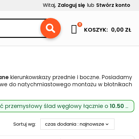
Witaj,
Zaloguj się
lub
Stwórz konto
×
×
×
×
0
KOSZYK
0,00 ZŁ
)
ę
ń
ane
kierunkowskazy przednie i boczne. Posiadamy
towe do natychmiastowego montażu w błotnikach
wać przemysłowy ślad węglowy łącznie o
10.50 kg CO
Sortuj wg:
czas dodania : najnowsze
