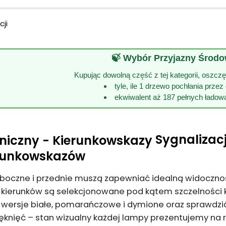
ji
🍃 Wybór Przyjazny Środ
Kupując dowolną część z tej kategorii, oszc
tyle, ile 1 drzewo pochłania przez
ekwiwalent aż 187 pełnych ładow
Sygnalizacj
runkowskazów
boczne i przednie muszą zapewniać idealną widocznoś
kierunków są selekcjonowane pod kątem szczelności
ć wersje białe, pomarańczowe i dymione oraz sprawdzi
 pęknięć – stan wizualny każdej lampy prezentujemy na 