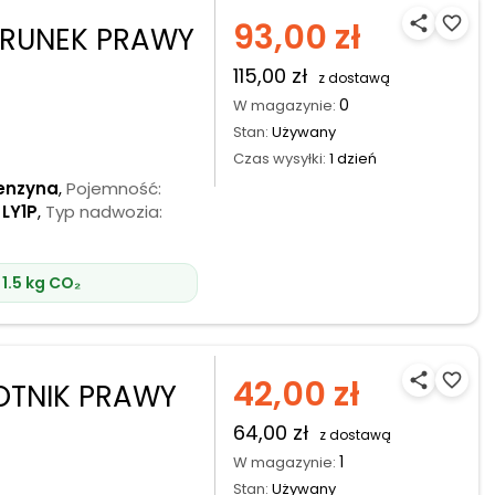
share
favorite_border
93,00 zł
ERUNEK PRAWY
115,00 zł
z dostawą
0
W magazynie:
Stan:
Używany
Czas wysyłki:
1 dzień
enzyna
,
Pojemność:
LY1P
,
Typ nadwozia:
1.5 kg CO₂
share
favorite_border
42,00 zł
OTNIK PRAWY
64,00 zł
z dostawą
1
W magazynie:
Stan:
Używany