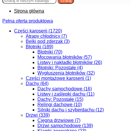
Szukaj
Strona główna
Pełna oferta produktowa
Części karoserii (1720)
Atrapy chłodnicy (7)
Belki pod zderzak (3)
Błotniki (189)
Błotniki (70)
Mocowania błotników (57)
Listwy i nakładki błotników (26)
Błotniki: Pozostałe (4)
Wygłuszenia błotników (32)
Części montażowe karoserii (1)
Dachy (64)
Dachy samochodowe (16)
Listwy i zaślepki dachu (11)
Dachy: Pozostałe (15)
Relingi dachowe (10)
Silniki dachu i szyberdachu (12)
Drzwi (339)
Cięgna drzwiowe (7)
Drzwi samochodowe (139)
Klamki zewnętrzne (23)