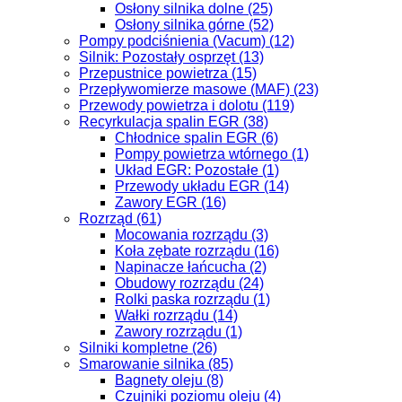
Osłony silnika dolne (25)
Osłony silnika górne (52)
Pompy podciśnienia (Vacum) (12)
Silnik: Pozostały osprzęt (13)
Przepustnice powietrza (15)
Przepływomierze masowe (MAF) (23)
Przewody powietrza i dolotu (119)
Recyrkulacja spalin EGR (38)
Chłodnice spalin EGR (6)
Pompy powietrza wtórnego (1)
Układ EGR: Pozostałe (1)
Przewody układu EGR (14)
Zawory EGR (16)
Rozrząd (61)
Mocowania rozrządu (3)
Koła zębate rozrządu (16)
Napinacze łańcucha (2)
Obudowy rozrządu (24)
Rolki paska rozrządu (1)
Wałki rozrządu (14)
Zawory rozrządu (1)
Silniki kompletne (26)
Smarowanie silnika (85)
Bagnety oleju (8)
Czujniki poziomu oleju (4)