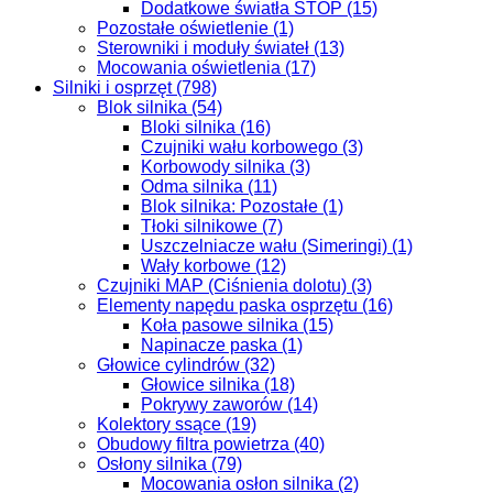
Dodatkowe światła STOP (15)
Pozostałe oświetlenie (1)
Sterowniki i moduły świateł (13)
Mocowania oświetlenia (17)
Silniki i osprzęt (798)
Blok silnika (54)
Bloki silnika (16)
Czujniki wału korbowego (3)
Korbowody silnika (3)
Odma silnika (11)
Blok silnika: Pozostałe (1)
Tłoki silnikowe (7)
Uszczelniacze wału (Simeringi) (1)
Wały korbowe (12)
Czujniki MAP (Ciśnienia dolotu) (3)
Elementy napędu paska osprzętu (16)
Koła pasowe silnika (15)
Napinacze paska (1)
Głowice cylindrów (32)
Głowice silnika (18)
Pokrywy zaworów (14)
Kolektory ssące (19)
Obudowy filtra powietrza (40)
Osłony silnika (79)
Mocowania osłon silnika (2)