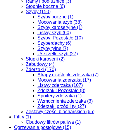
Ramy i podłużnice (3)
Stopnie boczne (6)
Szyby (150)
Szyby boczne (1)
Mocowania szyb (38)
Szyby karoseryjne (1)
Listwy szyb (60)
Szyby: Pozostałe (10)
Szyberdachy (6)
Szyby tylne (7)
Uszczelki szyb (27)
Słupki karoserii (2)
Zabudowy (4)
Zderzaki (170)
Atrapy i zaślepki zderzaka (7)
Mocowania zderzaka (17)
Listwy zderzaka (107)
Zderzaki: Pozostałe (8)
Spoilery zderzaka (1)
Wzmocnienia zderzaka (3)
Zderzaki przód i tył (27)
Zestawy części blacharskich (65)
Filtry (1)
Obudowy filtrów paliwa (1)
Ogrzewanie postojowe (15)