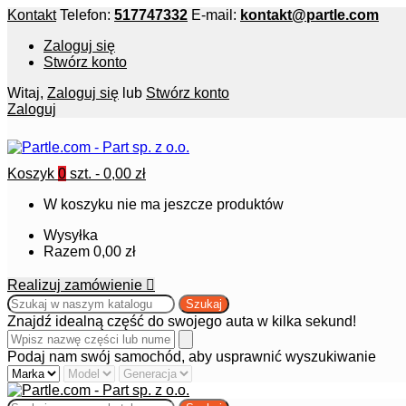
Kontakt
Telefon:
517747332
E-mail:
kontakt@partle.com
Zaloguj się
Stwórz konto
Witaj,
Zaloguj się
lub
Stwórz konto
Zaloguj
Koszyk
0
szt. -
0,00 zł
W koszyku nie ma jeszcze produktów
Wysyłka
Razem
0,00 zł
Realizuj zamówienie

Szukaj
Znajdź idealną część do swojego auta w kilka sekund!
Podaj nam swój samochód, aby usprawnić wyszukiwanie