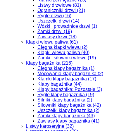
Listwy drzwiowe (81)
Ograniczniki drzwi (21)
Rygle drzwi (16)
Uszczelki drzwi (14)
Wózki i prowadnice drzwi (1)
Zamki drzwi (19)
Zawiasy drzwi (18)
Klapki wlewu paliwa (61)
Cięgna klapki wlewu (2)
Klapki wlewu paliwa (40)
Zamki i siłowniki wlewu (19)
Klapy bagażnika (216)
Cięgna klapy bagażnika (1)
Mocowania klapy bagażnika (2)
Klamki klapy bagażnika (17)
Klapy bagażnika (44)
Klapy bagażnika: Pozostałe (3)
Rygle klapy bagażnika (19)
Silniki klapy bagażnika (2)
Siłowniki klapy bagażnika (42)
Uszczelki klapy bagażnika (2)
Zamki klapy bagażnika (43)
Zawiasy klapy bagażnika (41)
Listwy karoseryjne (32)