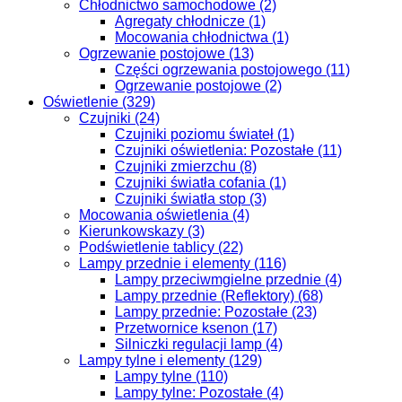
Chłodnictwo samochodowe (2)
Agregaty chłodnicze (1)
Mocowania chłodnictwa (1)
Ogrzewanie postojowe (13)
Części ogrzewania postojowego (11)
Ogrzewanie postojowe (2)
Oświetlenie (329)
Czujniki (24)
Czujniki poziomu świateł (1)
Czujniki oświetlenia: Pozostałe (11)
Czujniki zmierzchu (8)
Czujniki światła cofania (1)
Czujniki światła stop (3)
Mocowania oświetlenia (4)
Kierunkowskazy (3)
Podświetlenie tablicy (22)
Lampy przednie i elementy (116)
Lampy przeciwmgielne przednie (4)
Lampy przednie (Reflektory) (68)
Lampy przednie: Pozostałe (23)
Przetwornice ksenon (17)
Silniczki regulacji lamp (4)
Lampy tylne i elementy (129)
Lampy tylne (110)
Lampy tylne: Pozostałe (4)