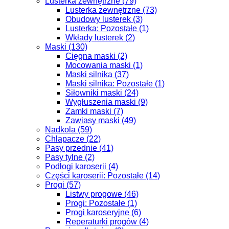
Lusterka zewnętrzne (79)
Lusterka zewnętrzne (73)
Obudowy lusterek (3)
Lusterka: Pozostałe (1)
Wkłady lusterek (2)
Maski (130)
Cięgna maski (2)
Mocowania maski (1)
Maski silnika (37)
Maski silnika: Pozostałe (1)
Siłowniki maski (24)
Wygłuszenia maski (9)
Zamki maski (7)
Zawiasy maski (49)
Nadkola (59)
Chlapacze (22)
Pasy przednie (41)
Pasy tylne (2)
Podłogi karoserii (4)
Części karoserii: Pozostałe (14)
Progi (57)
Listwy progowe (46)
Progi: Pozostałe (1)
Progi karoseryjne (6)
Reperaturki progów (4)